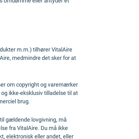
ires omdømme eller antyder et
dukter m.m.) tilhører VitalAire
lAire, medmindre det sker for at
elser om copyright og varemærker
 ikke-eksklusiv tilladelse til at
merciel brug.
til gældende lovgivning, må
lse fra VitalAire. Du må ikke
elektronisk eller andet, eller