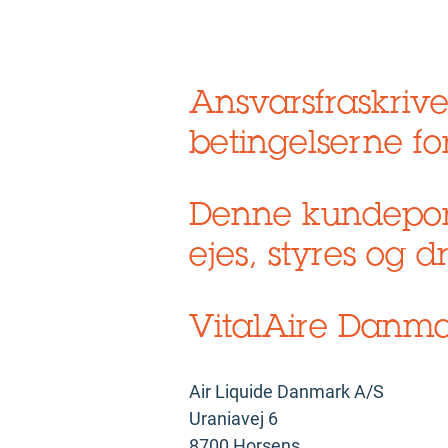
Ansvarsfraskrive
betingelserne fo
Denne kundeportal
ejes, styres og dr
VitalAire Danma
Air Liquide Danmark A/S
Uraniavej 6
8700 Horsens