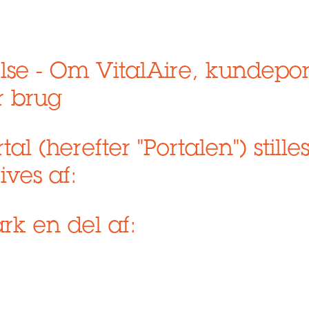
lse - Om VitalAire, kundepo
r brug
 (herefter "Portalen") stilles
ives af:
rk en del af: