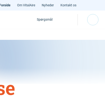
Forside
Om VitalAire
Nyheder
Kontakt os
Spørgsmål
se