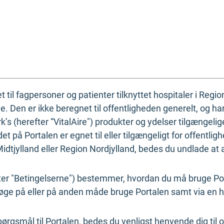
til fagpersoner og patienter tilknyttet hospitaler i Regi
 Den er ikke beregnet til offentligheden generelt, og har 
s (herefter “VitalAire") produkter og ydelser tilgængelig
det på Portalen er egnet til eller tilgængeligt for offentlig
Midtjylland eller Region Nordjylland, bedes du undlade at
fter "Betingelserne") bestemmer, hvordan du må bruge Po
søge på eller på anden måde bruge Portalen samt via en hv
ørgsmål til Portalen, bedes du venligst henvende dig til 