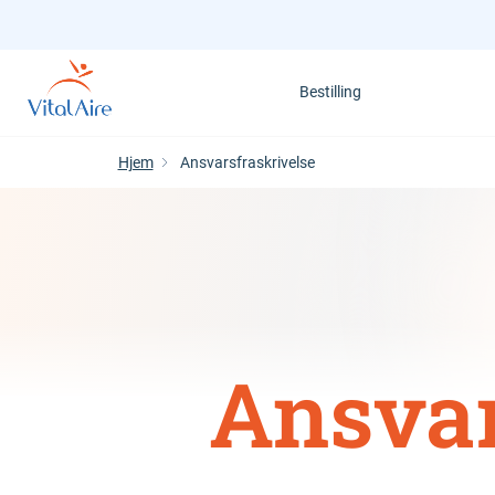
Gå
til
hovedindhold
Bestilling
Hjem
Ansvarsfraskrivelse
Ansvar