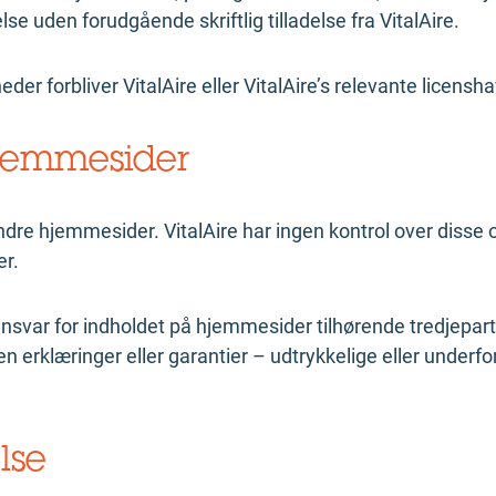
e uden forudgående skriftlig tilladelse fra VitalAire.
er forbliver VitalAire eller VitalAire’s relevante licens
hjemmesider
andre hjemmesider. VitalAire har ingen kontrol over disse o
er.
ansvar for indholdet på hjemmesider tilhørende tredjeparter
n erklæringer eller garantier – udtrykkelige eller underf
lse