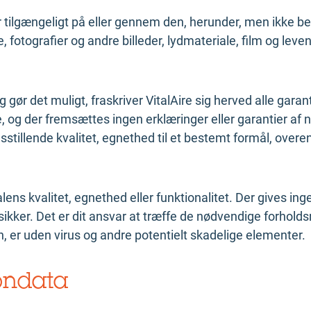
er tilgængeligt på eller gennem den, herunder, men ikke beg
otografier og andre billeder, lydmateriale, film og leven
ør det muligt, fraskriver VitalAire sig herved alle garanti
, og der fremsættes ingen erklæringer eller garantier af 
redsstillende kvalitet, egnethed til et bestemt formål, o
alens kvalitet, egnethed eller funktionalitet. Der gives inge
 sikker. Det er dit ansvar at træffe de nødvendige forholdsr
n, er uden virus og andre potentielt skadelige elementer.
ondata