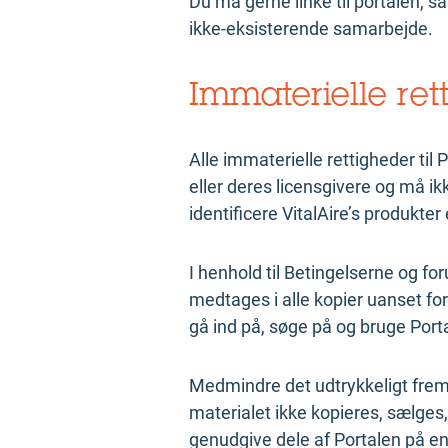
Du må gerne linke til portalen, 
ikke-eksisterende samarbejde.
Immaterielle ret
Alle immaterielle rettigheder til 
eller deres licensgivere og må ik
identificere VitalAire’s produkter 
I henhold til Betingelserne og f
medtages i alle kopier uanset for
gå ind på, søge på og bruge Port
Medmindre det udtrykkeligt fremg
materialet ikke kopieres, sælges,
genudgive dele af Portalen på en