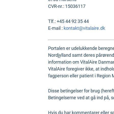
CVR-nr.: 15036117
Tlf.: +45 44 92 35 44
E-mail :
kontakt@vitalaire.dk
Portalen er udelukkende beregnet 
Nordjylland samt deres pårørende.
information om VitalAire Danmark’
VitalAire foregiver ikke, at indhol
fagperson eller patient i Region 
Disse betingelser for brug (here
Betingelserne ved at gå ind på, 
Hvis du har kommentarer eller sp