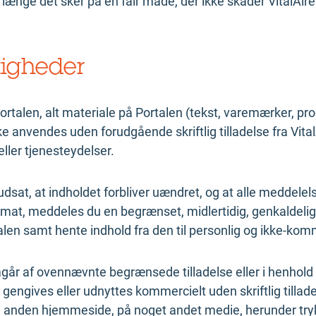
så længe det sker på en fair måde, der ikke skader VitalA
tigheder
Portalen, alt materiale på Portalen (tekst, varemærker, pro
ke anvendes uden forudgående skriftlig tilladelse fra Vita
eller tjenesteydelser.
orudsat, at indholdet forbliver uændret, og at alle meddel
mat, meddeles du en begrænset, midlertidig, genkaldelig og
alen samt hente indhold fra den til personlig og ikke-kom
år af ovennævnte begrænsede tilladelse eller i henhold 
 gengives eller udnyttes kommercielt uden skriftlig tillade
 anden hjemmeside, på noget andet medie, herunder trykt, 