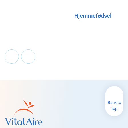
Hjemmefødsel
Back to
top