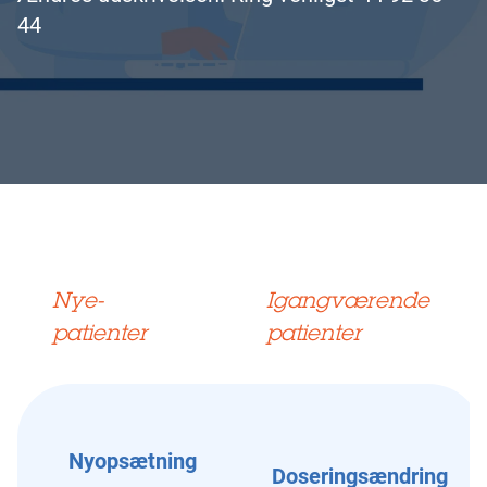
44
Nye-
Igangværende
patienter
patienter
Nyopsætning
Doseringsændring