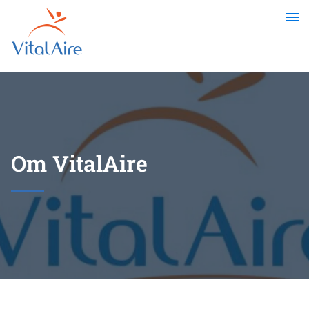
Gå
til
hovedindhold
Om VitalAire